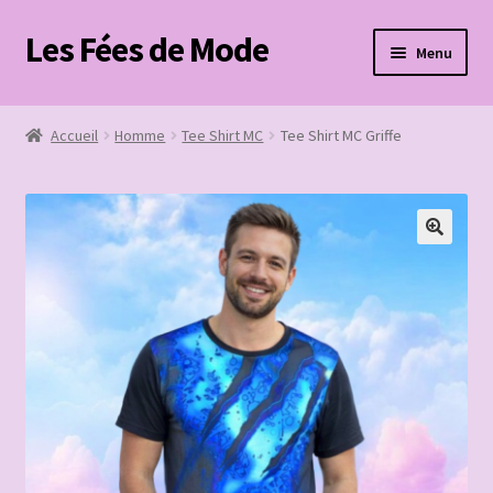
Les Fées de Mode
Aller
Aller
Menu
à
au
la
contenu
Accueil
navigation
Accueil
Homme
Tee Shirt MC
Tee Shirt MC Griffe
Boutique
Mon compte
Panier
Page de paiement
Ouvrir
Contact
le
menu
enfant