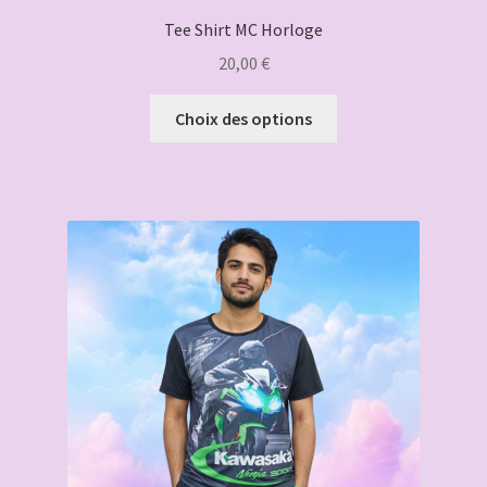
Tee Shirt MC Horloge
20,00
€
Ce
Choix des options
produit
a
plusieurs
variations.
Les
options
peuvent
être
choisies
sur
la
page
du
produit