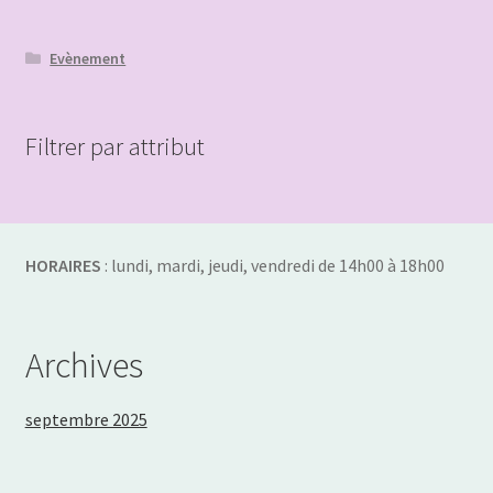
être
choisies
Evènement
sur
la
page
Filtrer par attribut
du
produit
HORAIRES
: lundi, mardi, jeudi, vendredi de 14h00 à 18h00
Archives
septembre 2025