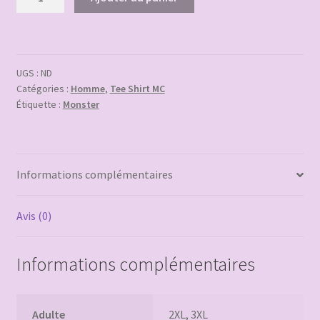
de
Tee
Shirt
MC
UGS :
ND
Griffe
Catégories :
Homme
,
Tee Shirt MC
Étiquette :
Monster
Informations complémentaires
Avis (0)
Informations complémentaires
Adulte
2XL, 3XL