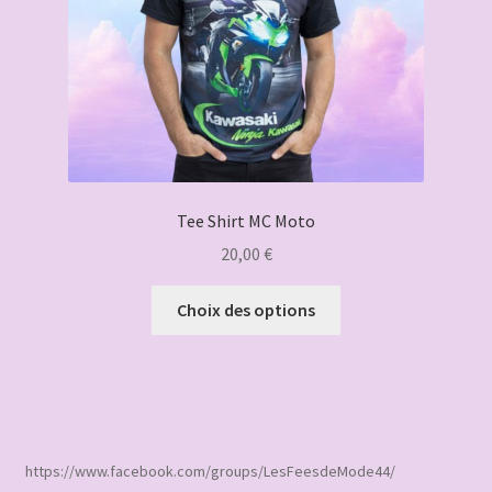
la
page
du
produit
Tee Shirt MC Moto
20,00
€
Ce
Choix des options
produit
a
plusieurs
variations.
Les
options
https://www.facebook.com/groups/LesFeesdeMode44/
peuvent