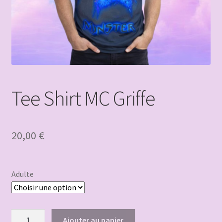
Tee Shirt MC Griffe
20,00
€
Adulte
quantité
Ajouter au panier