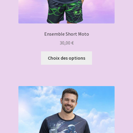
Ensemble Short Moto
30,00
€
Ce
Choix des options
produit
a
plusieurs
variations.
Les
options
peuvent
être
choisies
sur