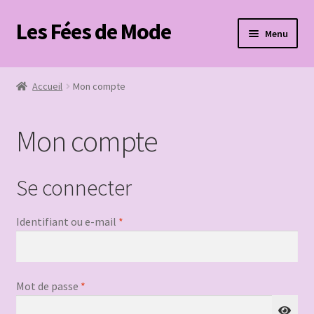
Les Fées de Mode
Aller
Aller
Menu
à
au
la
contenu
Accueil
navigation
Accueil
Mon compte
Boutique
Mon compte
Mon compte
Panier
Se connecter
Page de paiement
Obligatoire
Identifiant ou e-mail
*
Ouvrir
Contact
le
menu
Obligatoire
Mot de passe
*
enfant