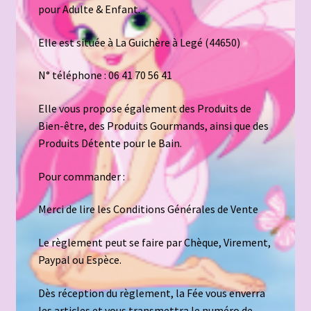
pour Adulte & Enfant.
CONDITIONS GENERALES DE VENTE
Elle est située à La Guichère à Legé (44650)
Qui sommes-nous ?
N° téléphone : 06 41 70 56 41
Elle vous propose également des Produits de
Bien-être, des Produits Gourmands, ainsi que des
Produits Détente pour le Bain.
Pour commander :
Merci de lire les Conditions Générales de Vente
Le règlement peut se faire par Chèque, Virement,
Paypal ou Espèce.
Dès réception du règlement, la Fée vous enverra
les articles et vous transmettra le numéro de