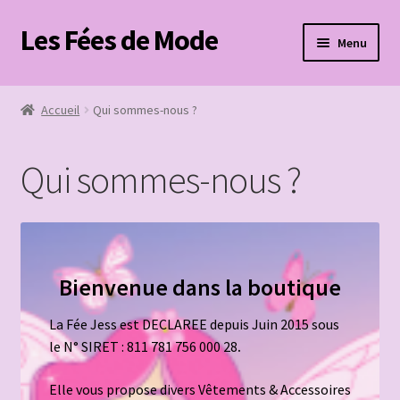
Les Fées de Mode
Aller
Aller
Menu
à
au
la
contenu
Accueil
navigation
Accueil
Qui sommes-nous ?
Boutique
Qui sommes-nous ?
Mon compte
Panier
Page de paiement
Bienvenue dans la boutique
Ouvrir
Contact
La Fée Jess est DECLAREE depuis Juin 2015 sous
le
le N° SIRET : 811 781 756 000 28
.
menu
Mentions légales
enfant
Elle vous propose divers Vêtements & Accessoires