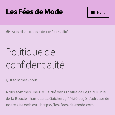
Les Fées de Mode
Aller
Aller
Menu
à
au
la
contenu
Accueil
navigation
Accueil
Politique de confidentialité
Boutique
Politique de
Mon compte
confidentialité
Panier
Page de paiement
Qui sommes-nous ?
Ouvrir
Nous sommes une PME situé dans la ville de Legé au 8 rue
Contact
le
de la Boucle , hameau La Guichère , 44650 Legé. L’adresse de
menu
notre site web est : https://les-fees-de-mode.com.
enfant