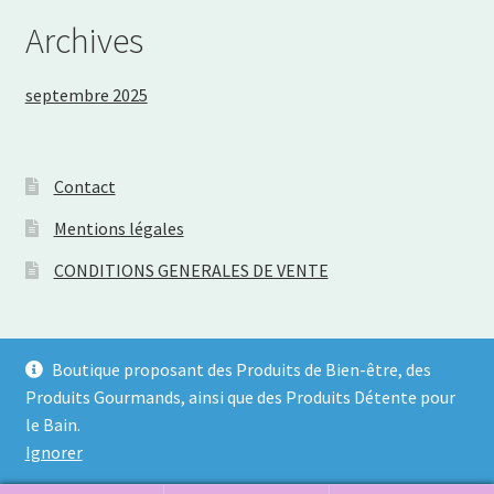
Archives
septembre 2025
Contact
Mentions légales
CONDITIONS GENERALES DE VENTE
Boutique proposant des Produits de Bien-être, des
Produits Gourmands, ainsi que des Produits Détente pour
© Les Fées de Mode 2026
le Bain.
Politique de confidentialité
Built with WooCommerce
.
Ignorer