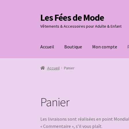
Les Fées de Mode
Aller
Aller
à
au
Vêtements & Accessoires pour Adulte & Enfant
la
contenu
navigation
Accueil
Boutique
Mon compte
Accueil
Panier
Panier
Les livraisons sont réalisées en point Mondial
« Commentaire », s’il vous plaît.