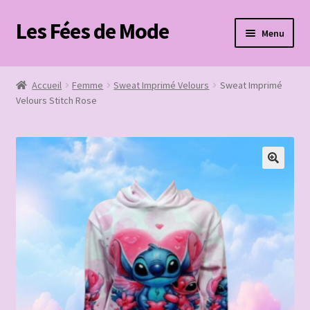
Les Fées de Mode
Aller
Aller
Menu
à
au
la
contenu
Accueil
navigation
Accueil
Femme
Sweat Imprimé Velours
Sweat Imprimé
Velours Stitch Rose
Boutique
Mon compte
Panier
Page de paiement
Ouvrir
Contact
le
menu
enfant