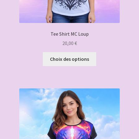
Tee Shirt MC Loup
20,00
€
Ce
Choix des options
produit
a
plusieurs
variations.
Les
options
peuvent
être
choisies
sur