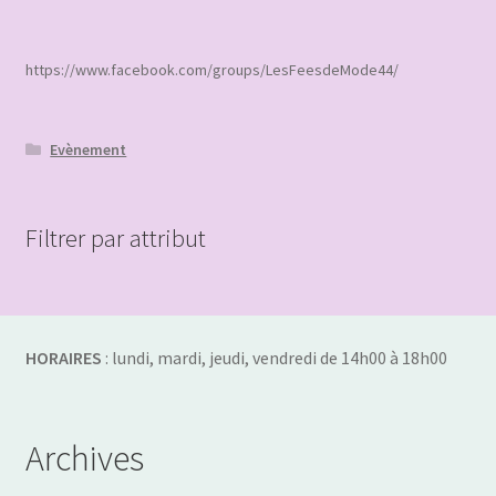
variations.
Les
options
https://www.facebook.com/groups/LesFeesdeMode44/
peuvent
être
choisies
Evènement
sur
la
page
Filtrer par attribut
du
produit
HORAIRES
: lundi, mardi, jeudi, vendredi de 14h00 à 18h00
Archives