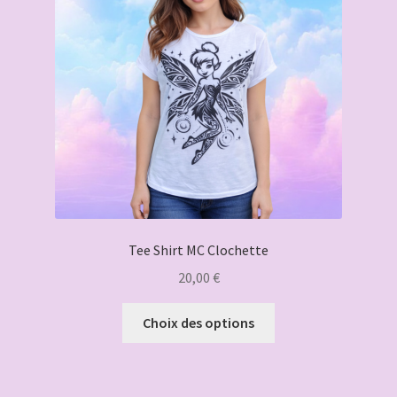
être
choisies
sur
la
page
du
produit
Tee Shirt MC Clochette
20,00
€
Ce
Choix des options
produit
a
plusieurs