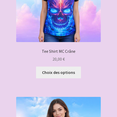
la
page
du
produit
Tee Shirt MC Crâne
20,00
€
Ce
Choix des options
produit
a
plusieurs
variations.
Les
options
peuvent