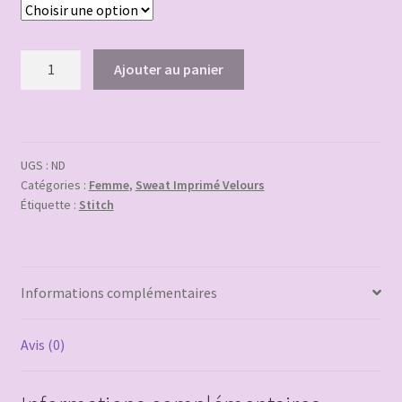
quantité
Ajouter au panier
de
Sweat
Imprimé
Velours
UGS :
ND
Stitch
Catégories :
Femme
,
Sweat Imprimé Velours
Rose
Étiquette :
Stitch
Informations complémentaires
Avis (0)